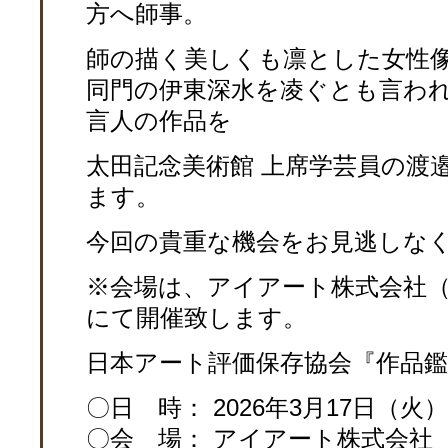
方へ師事。
師の描く美しくも凛とした女性
同門の伊東深水を凌ぐとも言わ
言人の作品を
太田記念美術館 上席学芸員の渡邉
ます。
今回の貴重な機会をお見逃しな
※会場は、アイアート株式会社（
にて開催致します。
日本アート評価保存協会『作品鑑
〇日 時： 2026年3月17日（火）1
〇会 場： アイアート株式会社 （〒