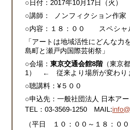
○日付：2017年10月17日（火）
○講師： ノンフィクション作家 
○内容：１８：００ スペシャ
「アートは地域活性にどんな力
島町と瀬戸内国際芸術祭」
○
会場：
東京交通会館8階
（東京都
1） ← 従来より場所が変わり
○聴講料：¥５００
○申込先：一般社団法人 日本アー
TEL：03-3569-1250 MAIL:
info@
（平日 １０：００～１８：００