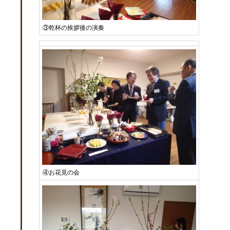
③乾杯の挨拶後の演奏
④お花見の会