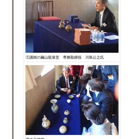
①講師の繭山龍泉堂 専務取締役 川島公之氏