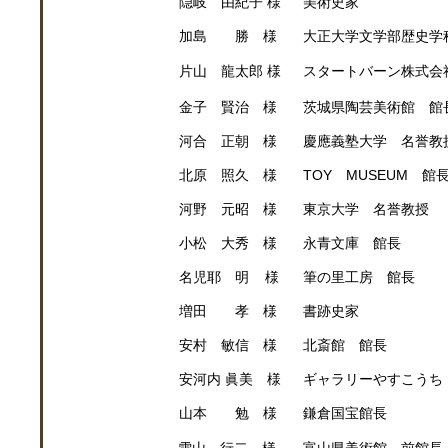
隠岐 由紀子 様
美術史家
加島 勝 様
大正大学文学部歴史学
片山 龍太郎 様
スタートバーン株式会
金子 賢治 様
茨城県陶芸美術館 館
河合 正朝 様
慶應義塾大学 名誉教
北原 照久 様
TOY MUSEUM 館
河野 元昭 様
東京大学 名誉教授
小松 大秀 様
永青文庫 館長
名児耶 明 様
筆の里工房 館長
増田 孝 様
書跡史家
安村 敏信 様
北斎館 館長
安河内 眞美 様
ギャラリーやすこうち
山本 勉 様
鎌倉国宝館長