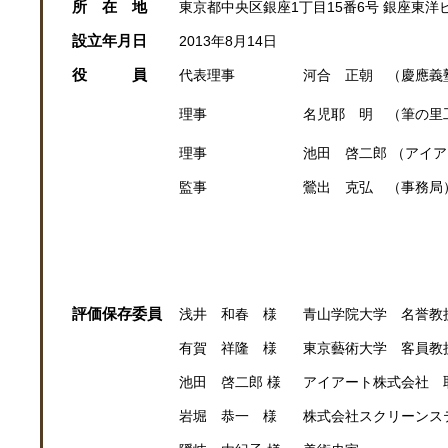
所 在 地
東京都中央区銀座1丁目15番6号 銀座東洋ビ
設立年月日
2013年8月14日
役 員
代表理事
河合 正朝 （慶應義
理事
名児耶 明 （筆の里
理事
池田 啓二郎 （アイ
監事
鶯出 克弘 （事務局
評価保存委員
浅井 和春 様
青山学院大学 名誉教
有賀 祥隆 様
東京藝術大学 客員教
池田 啓二郎 様
アイアート株式会社 
岩堀 恭一 様
株式会社スクリーンス