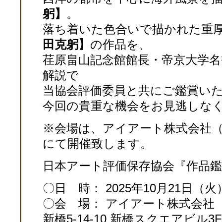
躬】
。
落ち着いた色合いで描かれた重
田克躬】
の作品を、
荏原畠山記念館館長・帝京大学名
解説で
当協会評価委員と共にご鑑賞い
今回の貴重な機会をお見逃しな
※会場は、アイアート株式会社（
にて開催致します。
日本アート評価保存協会『作品鑑
〇日 時： 2025年10月21日（火）
〇会 場： アイアート株式会社 （〒
新橋5-14-10 新橋スクエアビル3