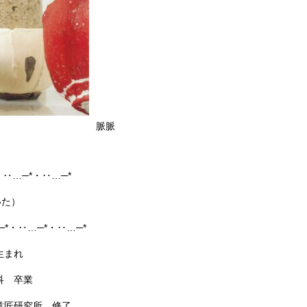
脈脈
・‥…─*・‥…─*
いた）
…─*・‥…─*・‥…─*
生まれ
科 卒業
意匠研究所 修了