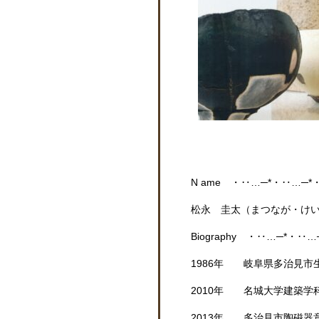
N ame ・‥…─*・‥…─*
松永 圭太（まつなが・け
Biography ・‥…─*・‥
1986年 岐阜県多治見市
2010年 名城大学建築学
2013年 多治見市陶磁器