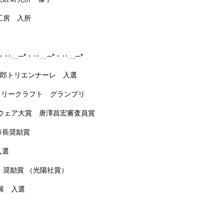
工房 入所
…─*・‥…─*・‥…─*・‥…─*
四郎トリエンナーレ 入選
ラリークラフト グランプリ
ルウェア大賞 唐澤昌宏審査員賞
市長奨励賞
入選
 奨励賞 （光陽社賞）
展 入選