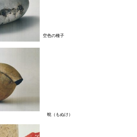
空色の種子
蛻（もぬけ）