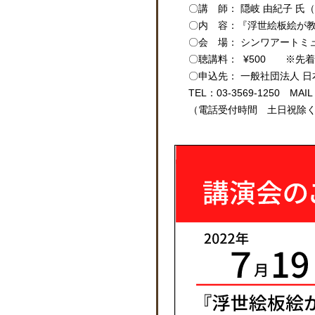
〇講 師： 隠岐 由紀子 氏
〇内 容：『浮世絵板絵が
〇会 場： シンワアートミュ
〇聴講料： ¥500 ※先
〇申込先： 一般社団法人 
TEL：03-3569-1250 MAIL：i
（電話受付時間 土日祝除く10