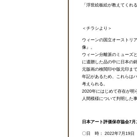
「浮世絵板絵が教えてくれ
＜チラシより＞
ウィーンの国立オーストリ
像』。
ウィーン分離派のミューズ
に遺贈した品の中に日本の
元版画の検閲印や版元印まで
年記があるため、これらは
考えられる。
2020年にはじめて存在が
人間模様について判明した
日本アート評価保存協会7月
〇日 時： 2022年7月19日（火