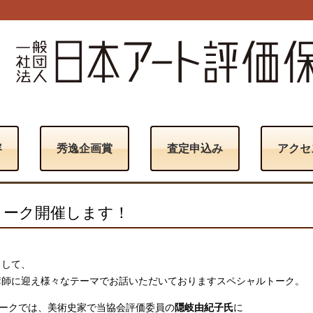
容
秀逸企画賞
査定申込み
アクセ
トーク開催します！
として、
講師に迎え様々なテーマでお話いただいておりますスペシャルトーク。
トークでは、美術史家で当協会評価委員の
隠岐由紀子氏
に