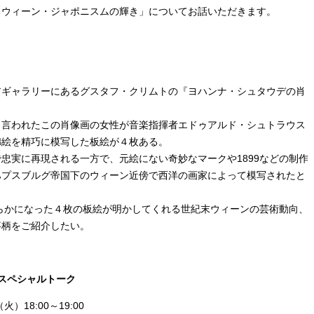
るウィーン・ジャポニスムの輝き」についてお話いただきます。
アギャラリーにあるグスタフ・クリムトの『ヨハンナ・シュタウデの肖
と言われたこの肖像画の女性が音楽指揮者エドゥアルド・シュトラウス
錦絵を精巧に模写した板絵が４枚ある。
忠実に再現される一方で、元絵にない奇妙なマークや1899などの制作
ハプスブルグ帝国下のウィーン近傍で西洋の画家によって模写されたと
明らかになった４枚の板絵が明かしてくれる世紀末ウィーンの芸術動向、
事柄をご紹介したい。
スペシャルトーク
）18:00～19:00